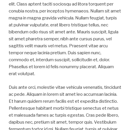
elit. Class aptent taciti sociosqu ad litora torquent per
conubia nostra, per inceptos hymenaeos. Nullam sit amet
magna in magna gravida vehicula. Nullam feugiat, turpis
at pulvinar vulputate, erat libero tristique tellus, nec
bibendum odio risus sit amet ante. Mauris suscipit, ligula
sit amet pharetra semper, nibh ante cursus purus, vel
sagittis velit mauris vel metus. Praesent vitae arcu
tempor neque lacinia pretium. Duis sapien nunc,
commodo et, interdum suscipit, sollicitudin et, dolor.
Phasellus et lorem id felis nonummy placerat. Aliquam
erat volutpat.
Duis ante orci, molestie vitae vehicula venenatis, tincidunt
ac pede. Aliquam in lorem sit amet leo accumsan lacinia.
Et harum quidem rerum facilis est et expedita distinctio.
Pellentesque habitant morbi tristique senectus et netus
et malesuada fames ac turpis egestas. Cras pede libero,
dapibus nec, pretium sit amet, tempor quis. Vestibulum
fermentum tortor id mi. Nullam feugiat, turpis at pulvinar