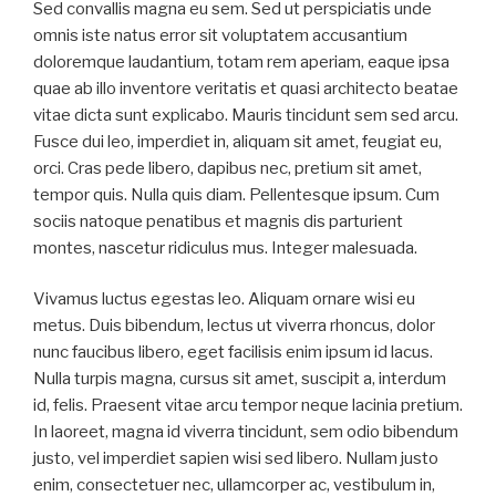
Sed convallis magna eu sem. Sed ut perspiciatis unde
omnis iste natus error sit voluptatem accusantium
doloremque laudantium, totam rem aperiam, eaque ipsa
quae ab illo inventore veritatis et quasi architecto beatae
vitae dicta sunt explicabo. Mauris tincidunt sem sed arcu.
Fusce dui leo, imperdiet in, aliquam sit amet, feugiat eu,
orci. Cras pede libero, dapibus nec, pretium sit amet,
tempor quis. Nulla quis diam. Pellentesque ipsum. Cum
sociis natoque penatibus et magnis dis parturient
montes, nascetur ridiculus mus. Integer malesuada.
Vivamus luctus egestas leo. Aliquam ornare wisi eu
metus. Duis bibendum, lectus ut viverra rhoncus, dolor
nunc faucibus libero, eget facilisis enim ipsum id lacus.
Nulla turpis magna, cursus sit amet, suscipit a, interdum
id, felis. Praesent vitae arcu tempor neque lacinia pretium.
In laoreet, magna id viverra tincidunt, sem odio bibendum
justo, vel imperdiet sapien wisi sed libero. Nullam justo
enim, consectetuer nec, ullamcorper ac, vestibulum in,