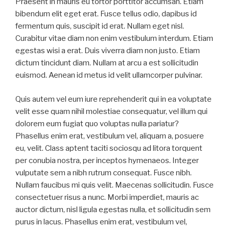
Praesent in mauris eu tortor porttitor accumsan. Etiam
bibendum elit eget erat. Fusce tellus odio, dapibus id
fermentum quis, suscipit id erat. Nullam eget nisl.
Curabitur vitae diam non enim vestibulum interdum. Etiam
egestas wisi a erat. Duis viverra diam non justo. Etiam
dictum tincidunt diam. Nullam at arcu a est sollicitudin
euismod. Aenean id metus id velit ullamcorper pulvinar.
Quis autem vel eum iure reprehenderit qui in ea voluptate
velit esse quam nihil molestiae consequatur, vel illum qui
dolorem eum fugiat quo voluptas nulla pariatur?
Phasellus enim erat, vestibulum vel, aliquam a, posuere
eu, velit. Class aptent taciti sociosqu ad litora torquent
per conubia nostra, per inceptos hymenaeos. Integer
vulputate sem a nibh rutrum consequat. Fusce nibh.
Nullam faucibus mi quis velit. Maecenas sollicitudin. Fusce
consectetuer risus a nunc. Morbi imperdiet, mauris ac
auctor dictum, nisl ligula egestas nulla, et sollicitudin sem
purus in lacus. Phasellus enim erat, vestibulum vel,