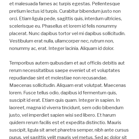
et malesuada fames ac turpis egestas. Pellentesque
pretium lectus id turpis. Curabitur bibendum justo non
orci. Etiam ligula pede, sagittis quis, interdum ultricies,
scelerisque eu. Phasellus et lorem id felis nonummy
placerat. Nunc dapibus tortor vel mi dapibus sollicitudin.
Vestibulum erat nulla, ullamcorper nec, rutrum non,
nonummy ac, erat. Integer lacinia. Aliquam id dolor.
Temporibus autem quibusdam et aut officiis debitis aut
rerum necessitatibus saepe eveniet ut et voluptates
repudiandae sint et molestiae non recusandae.
Maecenas sollicitudin. Aliquam erat volutpat. Maecenas
lorem. Fusce tellus odio, dapibus id fermentum quis,
suscipit id erat. Etiam quis quam. Integer in sapien. In
laoreet, magna id viverra tincidunt, sem odio bibendum
justo, vel imperdiet sapien wisi sed libero. Et harum
quidem rerum facilis est et expedita distinctio. Mauris
suscipit, ligula sit amet pharetra semper, nibh ante cursus
purus, vel sagittis velit mauris vel metus. Sed ac dolor sit