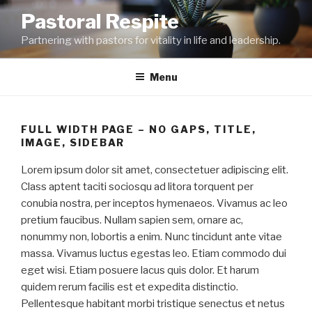
Skip
Pastoral Respite
to
Partnering with pastors for vitality in life and leadership.
content
Menu
FULL WIDTH PAGE – NO GAPS, TITLE,
IMAGE, SIDEBAR
Lorem ipsum dolor sit amet, consectetuer adipiscing elit.
Class aptent taciti sociosqu ad litora torquent per
conubia nostra, per inceptos hymenaeos. Vivamus ac leo
pretium faucibus. Nullam sapien sem, ornare ac,
nonummy non, lobortis a enim. Nunc tincidunt ante vitae
massa. Vivamus luctus egestas leo. Etiam commodo dui
eget wisi. Etiam posuere lacus quis dolor. Et harum
quidem rerum facilis est et expedita distinctio.
Pellentesque habitant morbi tristique senectus et netus